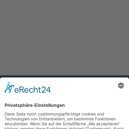
Kontakt
Zentrales Pfarrbüro Krombach
Koordinierung des Pastoralen Raumes
Schulberg 8 (Zufahrt über Kirchweg)
63829 Krombach